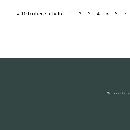
10 frühere Inhalte
1
2
3
4
5
6
7
Gefördert du