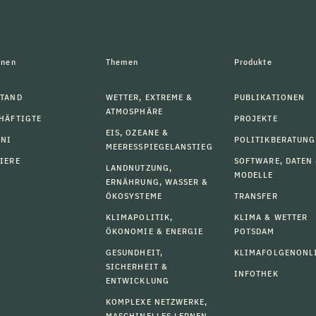
onen
Themen
Produkte
TAND
WETTER, EXTREME &
PUBLIKATIONEN
ATMOSPHÄRE
HÄFTIGTE
PROJEKTE
EIS, OZEANE &
MNI
POLITIKBERATUNG
MEERESSPIEGELANSTIEG
IERE
SOFTWARE, DATEN
LANDNUTZUNG,
MODELLE
ERNÄHRUNG, WASSER &
ÖKOSYSTEME
TRANSFER
KLIMAPOLITIK,
KLIMA & WETTER
ÖKONOMIE & ENERGIE
POTSDAM
GESUNDHEIT,
KLIMAFOLGENONL
SICHERHEIT &
INFOTHEK
ENTWICKLUNG
KOMPLEXE NETZWERKE,
MASCHINELLES LERNEN