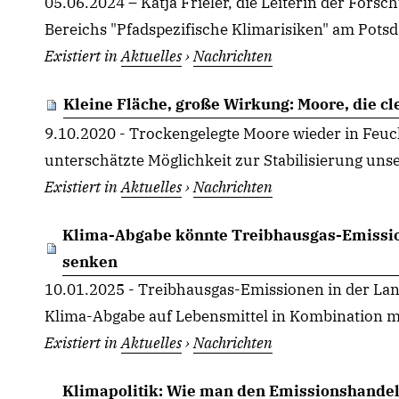
05.06.2024 – Katja Frieler, die Leiterin der For
Bereichs "Pfadspezifische Klimarisiken" am Potsda
Existiert in
Aktuelles
›
Nachrichten
Kleine Fläche, große Wirkung: Moore, die c
9.10.2020 - Trockengelegte Moore wieder in Feuch
unterschätzte Möglichkeit zur Stabilisierung unse
Existiert in
Aktuelles
›
Nachrichten
Klima-Abgabe könnte Treibhausgas-Emission
senken
10.01.2025 - Treibhausgas-Emissionen in der Lan
Klima-Abgabe auf Lebensmittel in Kombination mi
Existiert in
Aktuelles
›
Nachrichten
Klimapolitik: Wie man den Emissionshandel