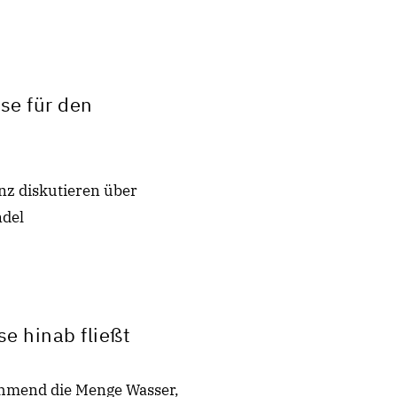
se für den
z diskutieren über
del
e hinab fließt
ehmend die Menge Wasser,