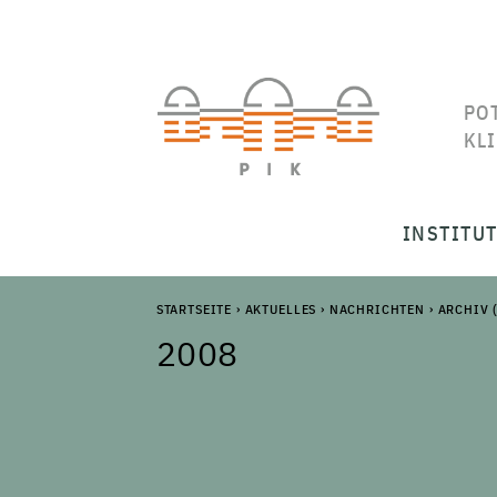
PO
KL
INSTITU
STARTSEITE
›
AKTUELLES
›
NACHRICHTEN
›
ARCHIV 
2008