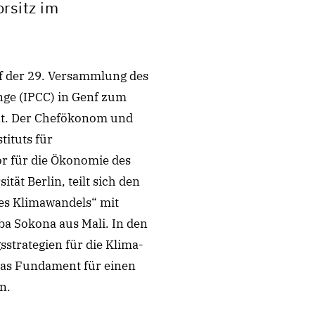
rsitz im
f der 29. Versammlung des
nge (IPCC) in Genf zum
nt. Der Chefökonom und
tituts für
r für die Ökonomie des
ät Berlin, teilt sich den
es Klimawandels“ mit
a Sokona aus Mali. In den
trategien für die Klima-
das Fundament für einen
n.