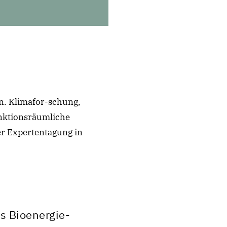
n. Klimafor-schung,
nktionsräumliche
er Expertentagung in
s Bioenergie-