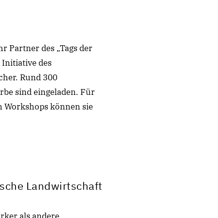
hr Partner des „Tags der
Initiative des
cher. Rund 300
be sind eingeladen. Für
In Workshops können sie
tsche Landwirtschaft
ärker als andere