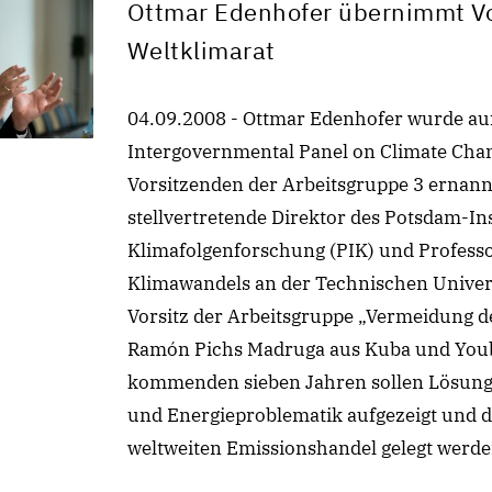
Ottmar Edenhofer übernimmt Vo
Weltklimarat
04.09.2008 - Ottmar Edenhofer wurde au
Intergovernmental Panel on Climate Cha
Vorsitzenden der Arbeitsgruppe 3 ernan
stellvertretende Direktor des Potsdam-Ins
Klimafolgenforschung (PIK) und Professo
Klimawandels an der Technischen Universit
Vorsitz der Arbeitsgruppe „Vermeidung d
Ramón Pichs Madruga aus Kuba und Youb
kommenden sieben Jahren sollen Lösungss
und Energieproblematik aufgezeigt und 
weltweiten Emissionshandel gelegt werde