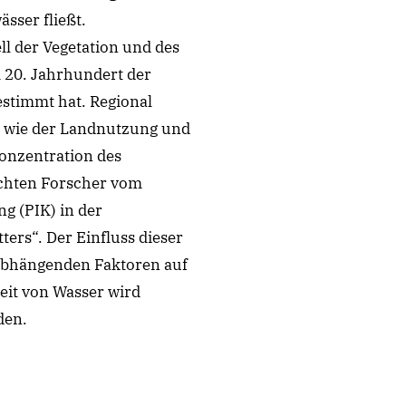
sser fließt.
 der Vegetation und des
m 20. Jahrhundert der
estimmt hat. Regional
en wie der Landnutzung und
onzentration des
ichten Forscher vom
g (PIK) in der
ters“. Der Einfluss dieser
 abhängenden Faktoren auf
eit von Wasser wird
den.