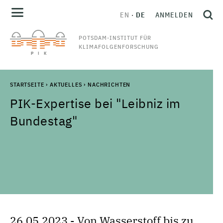
EN
DE
ANMELDEN
POTSDAM-INSTITUT FÜR
KLIMAFOLGENFORSCHUNG
STARTSEITE
›
AKTUELLES
›
NACHRICHTEN
PIK-Expertise bei "Leibniz im
Bundestag"
26.05.2023 - Von Wasserstoff bis zu