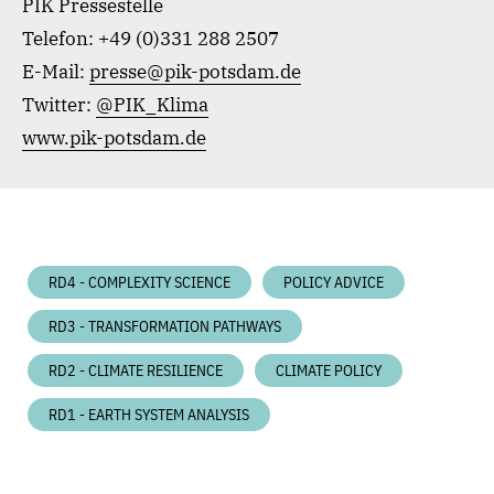
PIK Pressestelle
Telefon: +49 (0)331 288 2507
E-Mail:
presse@pik-potsdam.de
Twitter:
@PIK_Klima
www.pik-potsdam.de
RD4 - COMPLEXITY SCIENCE
POLICY ADVICE
RD3 - TRANSFORMATION PATHWAYS
RD2 - CLIMATE RESILIENCE
CLIMATE POLICY
RD1 - EARTH SYSTEM ANALYSIS