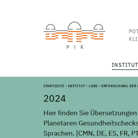
PO
KL
INSTITU
STARTSEITE
›
INSTITUT
›
LABS
›
ERFORSCHUNG DER 
2024
Hier finden Sie Übersetzunge
Planetaren Gesundheitschecks
Sprachen. [CMN, DE, ES, FR, PT