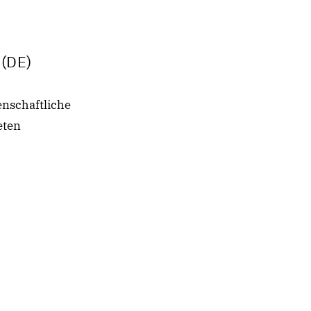
(DE)
enschaftliche
eten