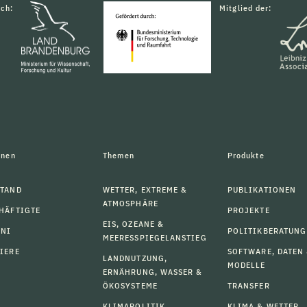
rch:
Mitglied der:
onen
Themen
Produkte
TAND
WETTER, EXTREME &
PUBLIKATIONEN
ATMOSPHÄRE
HÄFTIGTE
PROJEKTE
EIS, OZEANE &
MNI
POLITIKBERATUNG
MEERESSPIEGELANSTIEG
IERE
SOFTWARE, DATEN
LANDNUTZUNG,
MODELLE
ERNÄHRUNG, WASSER &
ÖKOSYSTEME
TRANSFER
KLIMAPOLITIK,
KLIMA & WETTER