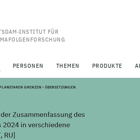
TSDAM-INSTITUT FÜR
IMAFOLGENFORSCHUNG
T
PERSONEN
THEMEN
PRODUKTE
A
PLANETAREN GRENZEN
›
ÜBERSETZUNGEN
n der Zusammenfassung des
 2024 in verschiedene
, RU]