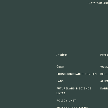
Gefördert du
Institut
Pers
ÜBER
VORS
FORSCHUNGSABTEILUNGEN
BESC
LABS
ALU
FUTURELABS & SCIENCE
KARR
UNITS
POLICY UNIT
WISSENSCHAFTLICHE