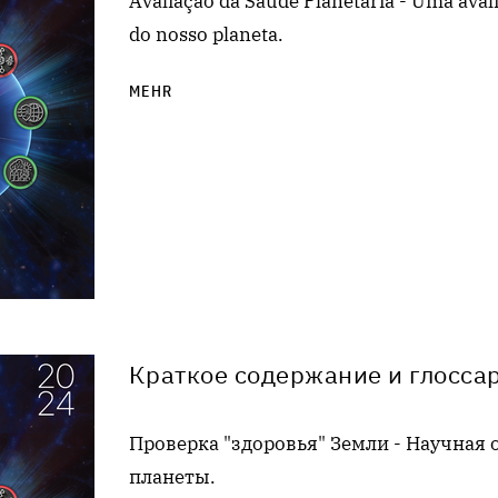
Avaliação da Saúde Planetária - Uma avali
do nosso planeta.
MEHR
Краткое содержание и глоссар
Проверка "здоровья" Земли - Научная
планеты.