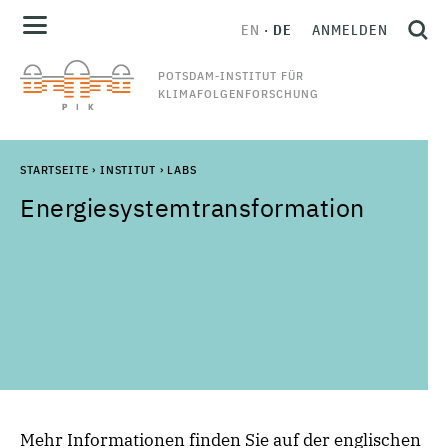
EN
DE
ANMELDEN
POTSDAM-INSTITUT FÜR
KLIMAFOLGENFORSCHUNG
STARTSEITE
›
INSTITUT
›
LABS
Energiesystemtransformation
Mehr Informationen finden Sie auf der
englischen