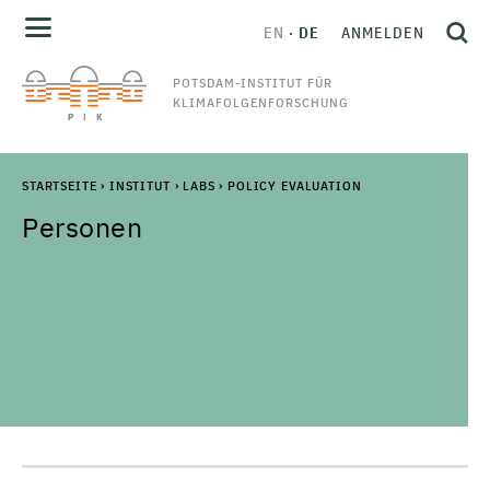
EN
DE
ANMELDEN
POTSDAM-INSTITUT FÜR
KLIMAFOLGENFORSCHUNG
STARTSEITE
›
INSTITUT
›
LABS
›
POLICY EVALUATION
Personen