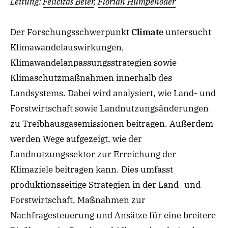
Leitung:
Felicitas Beier
,
Florian Humpenöder
Der
Forschungsschwerpunkt
Climate
untersucht
Klimawandelauswirkungen
,
Klimawandela
npassungsstrategien sowie
Klimaschutzmaßnahmen innerhalb des
Landsystems. Dabei wird analysiert, wie Land
- und
Forstwirtschaft
sowie
Landnutzungsänderungen
zu Treibhausgasemissionen beitragen
. Außerdem
werden Wege aufgezeigt,
wie der
Landnutzungssektor zur Erreichung der
Klimaziele beitragen kann. Dies umfasst
produktionsseitige Strategien
in
der
Land
-
und
Forstwirtschaft, Maßnahmen zur
Nachfragesteuerung und Ansätze für eine breitere