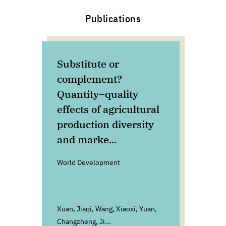
Publications
Substitute or
Inc
complement?
red
Quantity–quality
pat
effects of agricultural
sus
production diversity
hea
and marke...
tra
World Development
Comm
Envi
Xuan, Jiaqi, Wang, Xiaoxi, Yuan,
Jia, 
Changzheng, Ji...
Pan, 