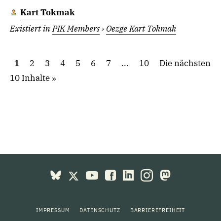
Kart Tokmak
Existiert in
PIK Members
›
Oezge Kart Tokmak
1
2
3
4
5
6
7
...
10
Die nächsten
10 Inhalte
IMPRESSUM
DATENSCHUTZ
BARRIEREFREIHEIT