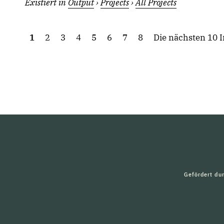
Existiert in
Output
›
Projects
›
All Projects
1
2
3
4
5
6
7
8
Die nächsten 10 I
Gefördert du