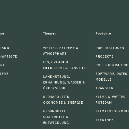
onen
Themen
Produkte
TAND
WETTER, EXTREME &
PUBLIKATIONEN
ATMOSPHÄRE
HÄFTIGTE
PROJEKTE
EIS, OZEANE &
MNI
POLITIKBERATUNG
MEERESSPIEGELANSTIEG
IERE
SOFTWARE, DATEN
LANDNUTZUNG,
MODELLE
ERNÄHRUNG, WASSER &
ÖKOSYSTEME
TRANSFER
KLIMAPOLITIK,
KLIMA & WETTER
ÖKONOMIE & ENERGIE
POTSDAM
GESUNDHEIT,
KLIMAFOLGENONL
SICHERHEIT &
INFOTHEK
ENTWICKLUNG