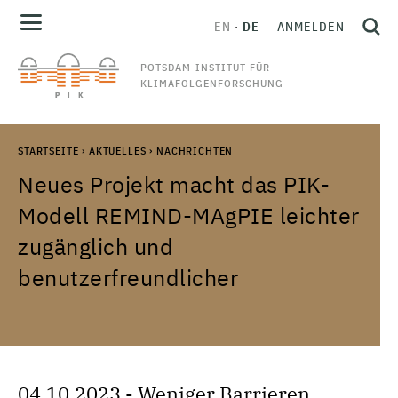
EN
DE
ANMELDEN
POTSDAM-INSTITUT FÜR
KLIMAFOLGENFORSCHUNG
STARTSEITE
›
AKTUELLES
›
NACHRICHTEN
Neues Projekt macht das PIK-
Modell REMIND-MAgPIE leichter
zugänglich und
benutzerfreundlicher
04.10.2023 - Weniger Barrieren,