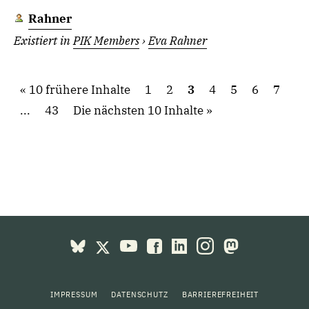
Rahner
Existiert in
PIK Members
›
Eva Rahner
10 frühere Inhalte
1
2
3
4
5
6
7
...
43
Die nächsten 10 Inhalte
IMPRESSUM
DATENSCHUTZ
BARRIEREFREIHEIT