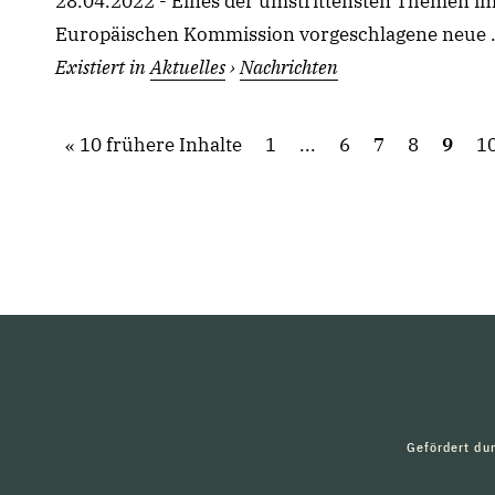
28.04.2022 - Eines der umstrittensten Themen im
Europäischen Kommission vorgeschlagene neue .
Existiert in
Aktuelles
›
Nachrichten
10 frühere Inhalte
1
...
6
7
8
9
1
Gefördert du