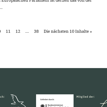
 Europäischen Parlament ist derzeit das von der
..
0
11
12
...
38
Die nächsten 10 Inhalte
rch:
Mitglied der: