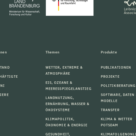
onen
Themen
Produkte
TAND
WETTER, EXTREME &
PUBLIKATIONEN
ATMOSPHÄRE
HÄFTIGTE
PROJEKTE
EIS, OZEANE &
MNI
POLITIKBERATUNG
MEERESSPIEGELANSTIEG
IERE
SOFTWARE, DATEN
LANDNUTZUNG,
MODELLE
ERNÄHRUNG, WASSER &
ÖKOSYSTEME
TRANSFER
KLIMAPOLITIK,
KLIMA & WETTER
ÖKONOMIE & ENERGIE
POTSDAM
GESUNDHEIT,
KLIMAFOLGENONL