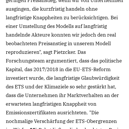
geringen Preisanstieg
, w
enn wir von Unternehmen
ausg
ingen
,
die kurzfristig
handeln ohne
langfristige
Knappheiten
zu berücksichtigen. Bei
eine
r Umstellung des Modells
auf
langfristig
handelnde Akteure konnten wir jedoch den
real
beobachteten Preisanstieg in unserem Modell
reproduzieren", sagt Pietzcker. Das
Forschungsteam argumentiert, dass das politische
Kapital, das
2017/2018
in die EU-ETS-Reform
investiert wurde, die langfristige Glaubwürdigkeit
des ETS und der Klimaziele so sehr gestärkt hat,
dass die Unternehmen ihr Marktverhalten an der
erwarteten langfristigen Knappheit von
Emissionszertifikaten ausrichteten. "Die
nochmalige Verschärfung der
ETS-Obergrenzen