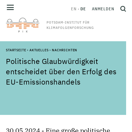
EN
DE
ANMELDEN
POTSDAM-INSTITUT FÜR
KLIMAFOLGENFORSCHUNG
STARTSEITE
›
AKTUELLES
›
NACHRICHTEN
Politische Glaubwürdigkeit
entscheidet über den Erfolg des
EU-Emissionshandels
30.05.2024 - Eine große politische