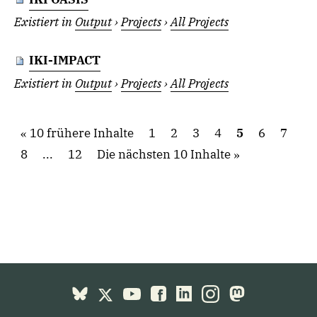
Existiert in
Output
›
Projects
›
All Projects
IKI-IMPACT
Existiert in
Output
›
Projects
›
All Projects
10 frühere Inhalte
1
2
3
4
5
6
7
8
...
12
Die nächsten 10 Inhalte