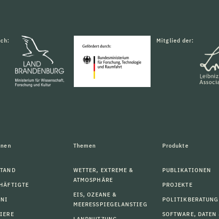
rch:
Mitglied der:
onen
Themen
Produkte
TAND
WETTER, EXTREME &
PUBLIKATIONEN
ATMOSPHÄRE
HÄFTIGTE
PROJEKTE
EIS, OZEANE &
MNI
POLITIKBERATUNG
MEERESSPIEGELANSTIEG
IERE
SOFTWARE, DATEN
LANDNUTZUNG,