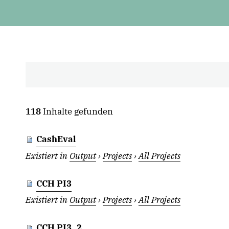
118
Inhalte gefunden
CashEval
Existiert in
Output
›
Projects
›
All Projects
CCH PI3
Existiert in
Output
›
Projects
›
All Projects
CCH PI3_2