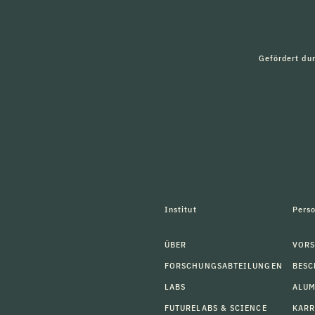
Gefördert du
Institut
Pers
ÜBER
VORS
FORSCHUNGSABTEILUNGEN
BESC
LABS
ALU
FUTURELABS & SCIENCE
KARR