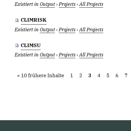
Existiert in
Output
›
Projects
›
All Projects
CLIMRISK
Existiert in
Output
›
Projects
›
All Projects
CLIMSU
Existiert in
Output
›
Projects
›
All Projects
10 frühere Inhalte
1
2
3
4
5
6
7