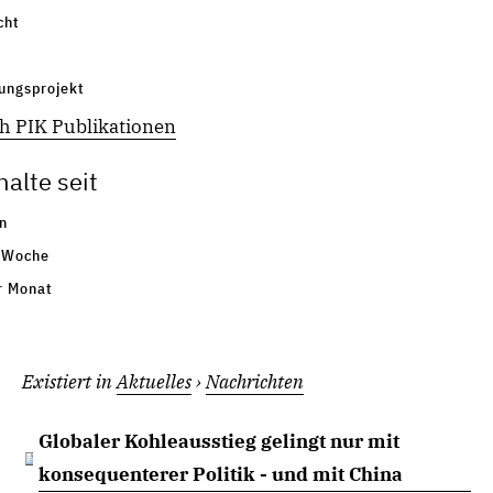
cht
seinen zusammenfassenden Bericht zum sechsten
Sachstandsbericht veröffentlicht.
ungsprojekt
Existiert in
Aktuelles
›
Nachrichten
h PIK Publikationen
Von widerstandsfähigen Wäldern bis zu
alte seit
Stromnetzen und Gerechtigkeitsfragen: PIK
Research Days
n
Heiße Themen standen auf dem Programm der
 Woche
diesjährigen "Research Days" des Potsdam-
r Monat
Instituts für Klimafolgenforschung (PIK). Nahezu
alle Mitglieder des ...
Existiert in
Aktuelles
›
Nachrichten
Globaler Kohleausstieg gelingt nur mit
konsequenterer Politik - und mit China