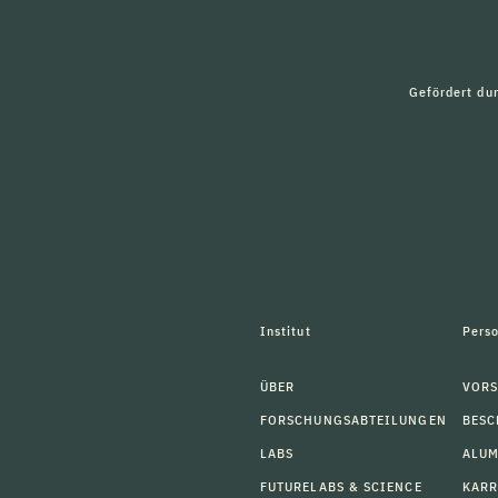
Gefördert du
Institut
Pers
ÜBER
VORS
FORSCHUNGSABTEILUNGEN
BESC
LABS
ALU
FUTURELABS & SCIENCE
KARR