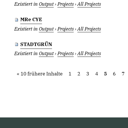
Existiert in
Output
›
Projects
›
All Projects
MRe CYE
Existiert in
Output
›
Projects
›
All Projects
STADTGRÜN
Existiert in
Output
›
Projects
›
All Projects
10 frühere Inhalte
1
2
3
4
5
6
7