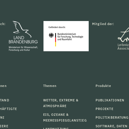
rch:
Mitglied der:
onen
Themen
Produkte
TAND
WETTER, EXTREME &
PUBLIKATIONEN
ATMOSPHÄRE
HÄFTIGTE
PROJEKTE
EIS, OZEANE &
MNI
POLITIKBERATUNG
MEERESSPIEGELANSTIEG
IERE
SOFTWARE, DATEN
LANDNUTZUNG,