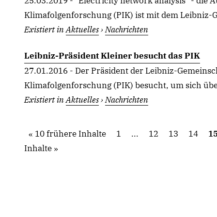
25.03.2019 - "Electricity network analysis" - die
Klimafolgenforschung (PIK) ist mit dem Leibniz-G
Existiert in
Aktuelles
›
Nachrichten
Leibniz-Präsident Kleiner besucht das PIK
27.01.2016 - Der Präsident der Leibniz-Gemeinscha
Klimafolgenforschung (PIK) besucht, um sich über 
Existiert in
Aktuelles
›
Nachrichten
10 frühere Inhalte
1
...
12
13
14
1
Inhalte