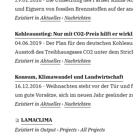
29.01.2018 - Die Umsetzung des Pariser Klima-Ab
und Eignern von fossilen Brennstoffen auf der and
Existiert in
Aktuelles
›
Nachrichten
Kohleausstieg: Nur mit CO2-Preis hilft er wir
04.06.2019 - Der Plan für den deutschen Kohleauss
Ausstoß des Treibhausgases CO2 unter dem Strich 
Existiert in
Aktuelles
›
Nachrichten
Konsum, Klimawandel und Landwirtschaft
16.12.2016 - Weihnachten steht vor der Tür und 
um gute Vorsätze, sich im neuen Jahr gesünder zu
Existiert in
Aktuelles
›
Nachrichten
LAMACLIMA
Existiert in
Output
›
Projects
›
All Projects