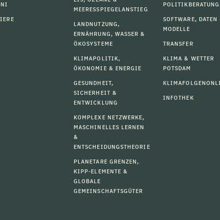
MNI
POLITIKBERATUNG
MEERESSPIEGELANSTIEG
IERE
SOFTWARE, DATEN
LANDNUTZUNG,
MODELLE
ERNÄHRUNG, WASSER &
ÖKOSYSTEME
TRANSFER
KLIMAPOLITIK,
KLIMA & WETTER
ÖKONOMIE & ENERGIE
POTSDAM
GESUNDHEIT,
KLIMAFOLGENONL
SICHERHEIT &
INFOTHEK
ENTWICKLUNG
KOMPLEXE NETZWERKE,
MASCHINELLES LERNEN
&
ENTSCHEIDUNGSTHEORIE
PLANETARE GRENZEN,
KIPP-ELEMENTE &
GLOBALE
GEMEINSCHAFTSGÜTER