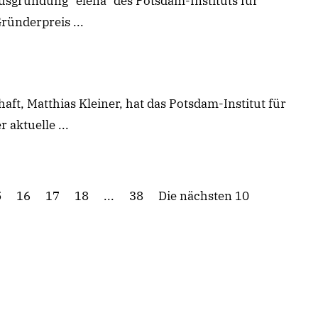
 Ausgründung "elena" des Potsdam-Instituts für
ründerpreis ...
ft, Matthias Kleiner, hat das Potsdam-Institut für
aktuelle ...
5
16
17
18
...
38
Die nächsten 10