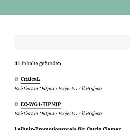
41
Inhalte gefunden
CriticaL
Existiert in
Output
›
Projects
›
All Projects
EC-WG1-TIPMIP
Existiert in
Output
›
Projects
›
All Projects
Leibniz-Promotionspreis für Catrin Ciemer