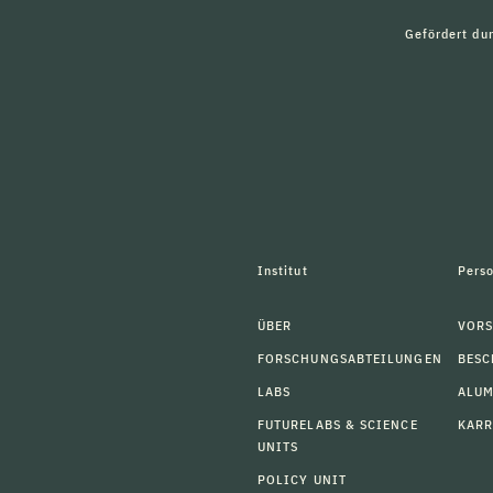
Gefördert du
Institut
Pers
ÜBER
VORS
FORSCHUNGSABTEILUNGEN
BESC
LABS
ALU
FUTURELABS & SCIENCE
KARR
UNITS
POLICY UNIT