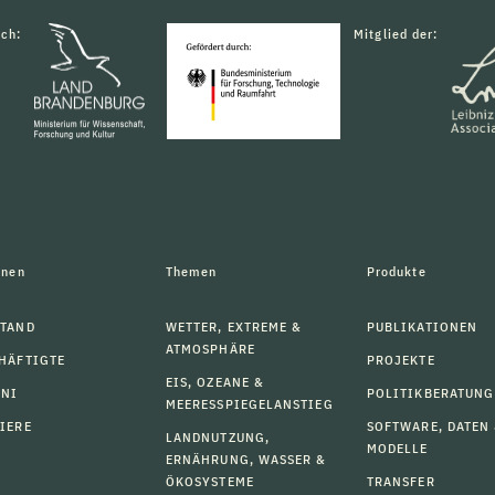
rch:
Mitglied der:
onen
Themen
Produkte
TAND
WETTER, EXTREME &
PUBLIKATIONEN
ATMOSPHÄRE
HÄFTIGTE
PROJEKTE
EIS, OZEANE &
MNI
POLITIKBERATUNG
MEERESSPIEGELANSTIEG
IERE
SOFTWARE, DATEN
LANDNUTZUNG,
MODELLE
ERNÄHRUNG, WASSER &
ÖKOSYSTEME
TRANSFER