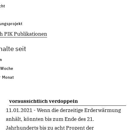
Weniger Kohle wegen COVID-19: So
cht
beschleunigt die Pandemie das Ende der
fossilen Stromerzeugung
ungsprojekt
08.02.2021 - COVID-19 hat nicht nur zu einem
h PIK Publikationen
vorübergehenden Rückgang der weltweiten CO2-
alte seit
Emissionen geführt, sondern auch den Anteil der
Kohleverstromung ...
n
Existiert in
Aktuelles
›
Nachrichten
 Woche
r Monat
Durch den Klimawandel wird sich die Zahl der
von extremer Dürre bedrohten Menschen
voraussichtlich verdoppeln
11.01.2021 - Wenn die derzeitige Erderwärmung
anhält, könnten bis zum Ende des 21.
Jahrhunderts bis zu acht Prozent der