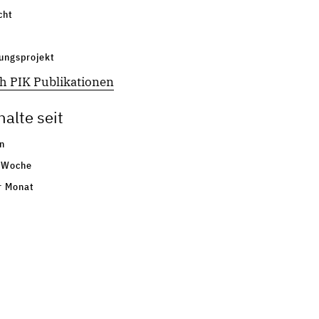
cht
ungsprojekt
h PIK Publikationen
alte seit
n
 Woche
r Monat