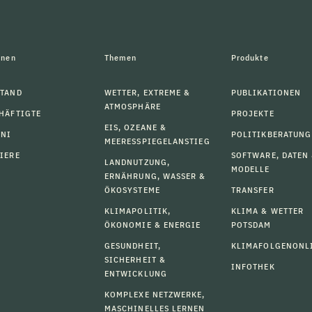
onen
Themen
Produkte
TAND
WETTER, EXTREME &
PUBLIKATIONEN
ATMOSPHÄRE
HÄFTIGTE
PROJEKTE
EIS, OZEANE &
MNI
POLITIKBERATUNG
MEERESSPIEGELANSTIEG
IERE
SOFTWARE, DATEN
LANDNUTZUNG,
MODELLE
ERNÄHRUNG, WASSER &
ÖKOSYSTEME
TRANSFER
KLIMAPOLITIK,
KLIMA & WETTER
ÖKONOMIE & ENERGIE
POTSDAM
GESUNDHEIT,
KLIMAFOLGENONL
SICHERHEIT &
INFOTHEK
ENTWICKLUNG
KOMPLEXE NETZWERKE,
MASCHINELLES LERNEN