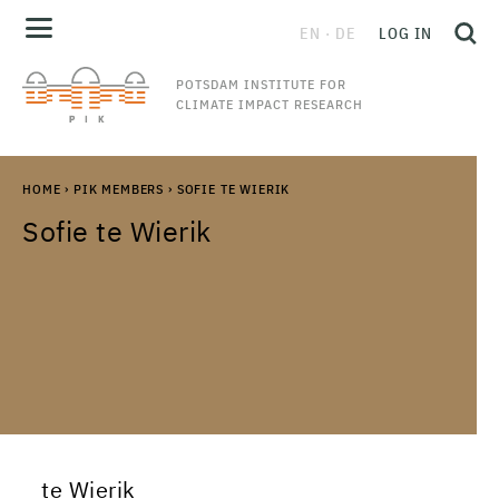
EN
DE
LOG IN
POTSDAM INSTITUTE FOR
CLIMATE IMPACT RESEARCH
HOME
›
PIK MEMBERS
›
SOFIE TE WIERIK
Sofie te Wierik
te Wierik