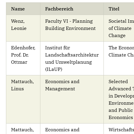
Name
Fachbereich
Titel
Wenz,
Faculty VI - Planning
Societal I
Leonie
Building Environment
of Climate
Change
Edenhofer,
Institut für
The Econom
Prof. Dr.
Landschaftsarchitektur
Climate C
Ottmar
und Umweltplanung
(ILaUP)
Mattauch,
Economics and
Selected
Linus
Management
Advanced 
in Develop
Environme
and Public
Economics
Mattauch,
Economics and
Wirtschafts