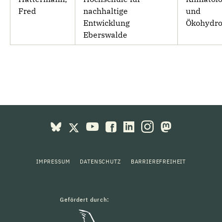
Fred
nachhaltige
und
Entwicklung
Ökohydro
Eberswalde
IMPRESSUM
DATENSCHUTZ
BARRIEREFREIHEIT
Gefördert durch: