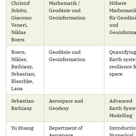
Christof
Mathematik /
Höhere
Schötz,
Geodäsie und
Mathemati
Giacomo
Geoinformation
für Geodäs
Veneri,
und
Niklas
Geoinforma
Boers
Boers,
Geodäsie und
Quantifyin
Niklas;
Geoinformation
Earth syst
Bathiany,
resilience 
Sebastian;
space
Blaschke,
Lana
Sebastian
Aerospace and
Advanced
Bathiany
Geodesy
Earth Syst
Modelling
Yu Huang
Department of
Introductio
Aerospace
Numerical