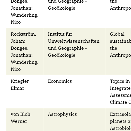
Donges,
und Geographie -
the
Jonathan;
Geoökologie
Anthropo
Wunderling,
Nico
Rockström,
Institut für
Global
Johan;
Umweltwissenschaften
sustainab
Donges,
und Geographie -
the
Jonathan;
Geoökologie
Anthropo
Wunderling,
Nico
Kriegler,
Economics
Topics in
Elmar
Integrat
Assessme
Climate 
von Bloh,
Astrophysics
Extrasola
Werner
planets 
Astrobio