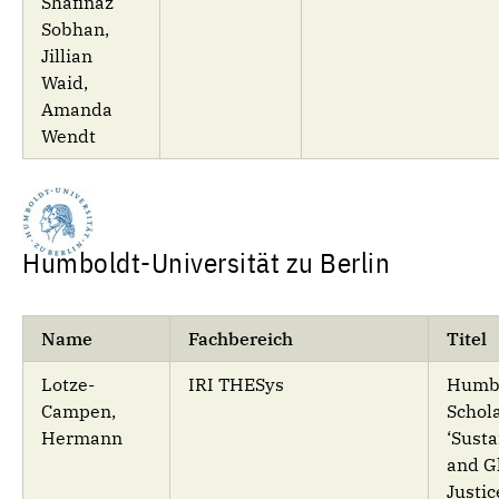
Shafinaz
Sobhan,
Jillian
Waid,
Amanda
Wendt
Humboldt-Universität zu Berlin
Name
Fachbereich
Titel
Lotze-
IRI THESys
Humbo
Campen,
Schol
Hermann
‘Susta
and G
Justic