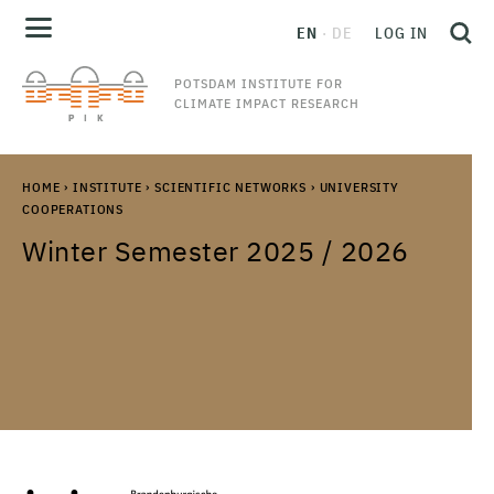
EN
DE
LOG IN
POTSDAM INSTITUTE FOR
CLIMATE IMPACT RESEARCH
HOME
›
INSTITUTE
›
SCIENTIFIC NETWORKS
›
UNIVERSITY
COOPERATIONS
Winter Semester 2025 / 2026