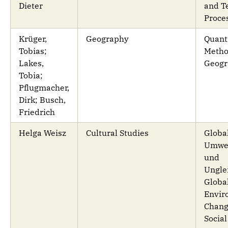
Dieter
and Te
Proce
Krüger,
Geography
Quant
Tobias;
Metho
Lakes,
Geogr
Tobia;
Pflugmacher,
Dirk; Busch,
Friedrich
Helga Weisz
Cultural Studies
Globa
Umwel
und
Unglei
Globa
Envir
Chang
Social