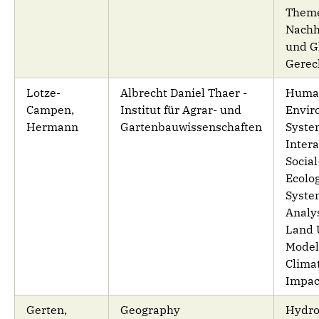
Theme
Nachh
und G
Gerec
Lotze-
Albrecht Daniel Thaer -
Huma
Campen,
Institut für Agrar- und
Envir
Hermann
Gartenbauwissenschaften
Syste
Intera
Social
Ecolog
Syste
Analy
Land 
Modell
Clima
Impac
Gerten,
Geography
Hydro