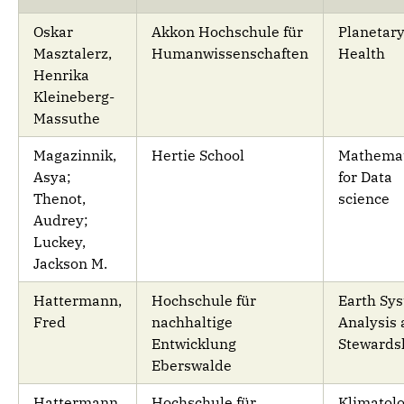
Oskar
Akkon Hochschule für
Planetar
Masztalerz,
Humanwissenschaften
Health
Henrika
Kleineberg-
Massuthe
Magazinnik,
Hertie School
Mathemat
Asya;
for Data
Thenot,
science
Audrey;
Luckey,
Jackson M.
Hattermann,
Hochschule für
Earth Sy
Fred
nachhaltige
Analysis
Entwicklung
Stewards
Eberswalde
Hattermann,
Hochschule für
Klimatolo