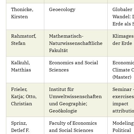
Thonicke,
Geoecology
Globaler
Kirsten
Wandel: 
Erde als
Rahmstorf,
Mathematisch-
Klimages
Stefan
Naturwissenschaftliche
der Erde
Fakultät
Kalkuhl,
Economics and Social
Economic
Matthias
Sciences
Climate 
(Master)
Frieler,
Institut für
Seminar 
Katja; Otto,
Umweltwissenschaften
exercises
Christian
und Geographie;
impact
Geoökologie
attributi
Sprinz,
Faculty of Economics
Modeling
Detlef F.
and Social Sciences
Political