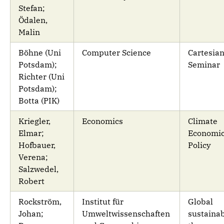
Stefan;
Ödalen,
Malin
Böhne (Uni
Computer Science
Cartesia
Potsdam);
Seminar
Richter (Uni
Potsdam);
Botta (PIK)
Kriegler,
Economics
Climate
Elmar;
Economic
Hofbauer,
Policy
Verena;
Salzwedel,
Robert
Rockström,
Institut für
Global
Johan;
Umweltwissenschaften
sustainab