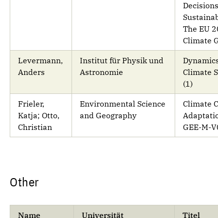
Decisions
Sustainab
The EU 2
Climate 
Levermann,
Institut für Physik und
Dynamics
Anders
Astronomie
Climate 
(1)
Frieler,
Environmental Science
Climate 
Katja; Otto,
and Geography
Adaptatio
Christian
GEE-M-V
Other
Name
Universität
Titel