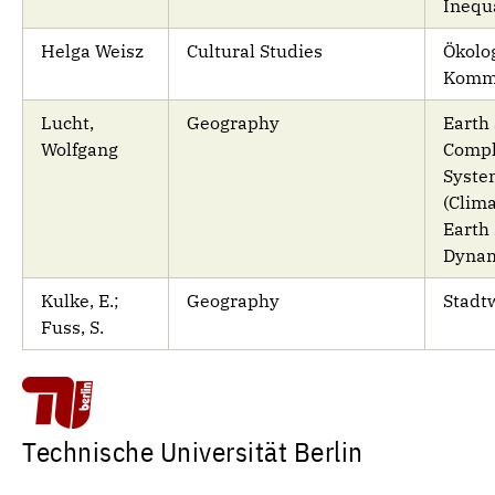
Inequ
Helga Weisz
Cultural Studies
Ökolo
Komm
Lucht,
Geography
Earth 
Wolfgang
Comp
Syste
(Clim
Earth
Dynam
Kulke, E.;
Geography
Stadtw
Fuss, S.
Technische Universität Berlin