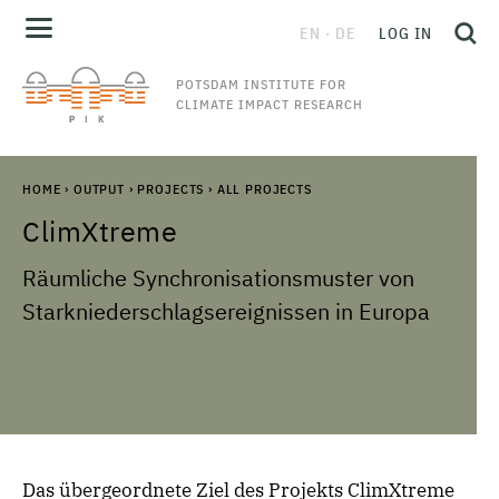
EN
DE
LOG IN
POTSDAM INSTITUTE FOR
CLIMATE IMPACT RESEARCH
HOME
›
OUTPUT
›
PROJECTS
›
ALL PROJECTS
ClimXtreme
Räumliche Synchronisationsmuster von
Starkniederschlagsereignissen in Europa
Das übergeordnete Ziel des Projekts ClimXtreme