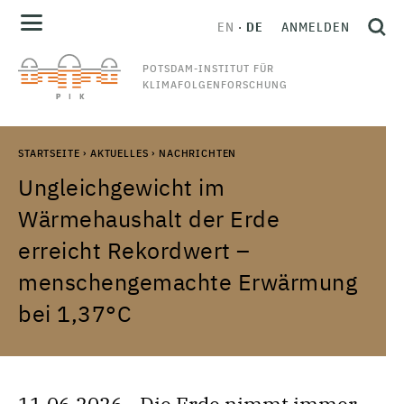
EN
DE
ANMELDEN
POTSDAM-INSTITUT FÜR
KLIMAFOLGENFORSCHUNG
STARTSEITE
›
AKTUELLES
›
NACHRICHTEN
Ungleichgewicht im
Wärmehaushalt der Erde
erreicht Rekordwert –
menschengemachte Erwärmung
bei 1,37°C
11.06.2026 - Die Erde nimmt immer