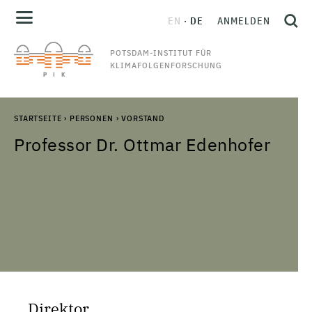
EN
DE
ANMELDEN
POTSDAM-INSTITUT FÜR
KLIMAFOLGENFORSCHUNG
STARTSEITE
›
PERSONEN
›
VORSTAND
Professor Dr. Ottmar Edenhofer
Direktor