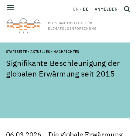
EN
DE
ANMELDEN
POTSDAM-INSTITUT FÜR
KLIMAFOLGENFORSCHUNG
STARTSEITE
›
AKTUELLES
›
NACHRICHTEN
Signifikante Beschleunigung der
globalen Erwärmung seit 2015
06.03.2026 – Die globale Erwärmung