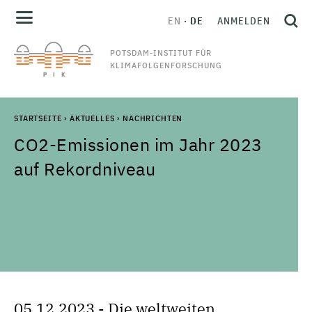
EN
DE
ANMELDEN
POTSDAM-INSTITUT FÜR
KLIMAFOLGENFORSCHUNG
STARTSEITE
›
AKTUELLES
›
NACHRICHTEN
CO2-Emissionen im Jahr 2023
auf Rekordniveau
05.12.2023 - Die weltweiten