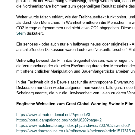
größten Teil der Erwärmung verschweigt) belegt werden soll, dass es i
die Nordhemisphäre kommen zum gegenteiligen Resultat (siehe da
Weiter wurde falsch erklärt, wie der Treibhauseffekt funktioniert
als durch den Menschen. In Wahrheit emittieren die Menschen inzwi
CO2-Menge aufgenommen und nicht etwa CO2 abgegeben. Diese und 
Stern
diskutiert.
Ein seriöses - oder auch nur ein halbwegs neues oder originelles -
anschließenden Diskussion waren Leute wie "Zukunftsforscher" Matth
Unfreiwillig beweist der Film das Gegenteil dessen, was er eigentli
die Verursachung der aktuellen Erwärmung durch den Menschen derzei
mit offensichtlicher Manipulation und Bauernfängertricks arbeiten 
In der Fachwelt gilt die Beweislast für die anthropogene Erwärmung
Diskussion nur dann wieder aufgenommen werden, falls ganz neue Erk
Scheinargumente, die nur die Unwissenheit von Laien zu deren Verw
Englische Webseiten zum Great Global Warming Swindle Film
https://www.climateofdenial.net/?q=node/3
https://portal.campaigncc.org/node/1820?page=2
https://www.realclimate.org/index.php/archives/2007/03/swindled/
https://www.timesonline.co.uk/tol/news/uk/science/article1517515.e