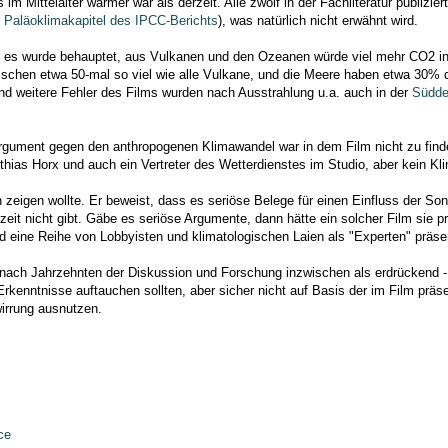
m Mittelalter wärmer war als derzeit. Alle zwölf in der Fachliteratur publizie
s
Paläoklimakapitel des IPCC-Berichts
), was natürlich nicht erwähnt wird.
, und es wurde behauptet, aus Vulkanen und den Ozeanen würde viel mehr CO2 
schen etwa 50-mal so viel wie alle Vulkane, und die Meere haben etwa 30% d
weitere Fehler des Films wurden nach Ausstrahlung u.a. auch in der
Südde
 Argument gegen den anthropogenen Klimawandel war in dem Film nicht zu find
ias Horx und auch ein Vertreter des Wetterdienstes im Studio, aber kein Kli
ch zeigen wollte. Er beweist, dass es seriöse Belege für einen Einfluss der 
t nicht gibt. Gäbe es seriöse Argumente, dann hätte ein solcher Film sie prä
und eine Reihe von Lobbyisten und klimatologischen Laien als "Experten" präs
 nach Jahrzehnten der Diskussion und Forschung inzwischen als erdrückend - 
enntnisse auftauchen sollten, aber sicher nicht auf Basis der im Film präse
irrung ausnutzen.
ce