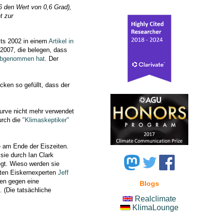
06 den Wert von 0,6 Grad),
t zur
its 2002 in einem
Artikel in
2007, die belegen, dass
 abgenommen hat
. Der
cken so gefüllt, dass der
Kurve nicht mehr verwendet
urch die
"Klimaskeptiker"
e am Ende der Eiszeiten.
sie durch Ian Clark
legt. Wieso werden sie
nten Eiskernexperten
Jeff
ten gegen eine
Blogs
 (Die tatsächliche
Realclimate
KlimaLounge