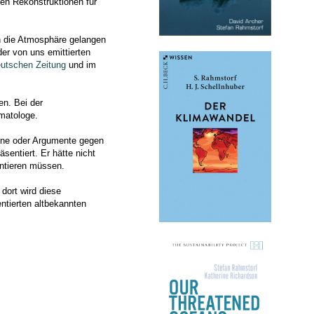
rten Rekonstruktionen für
in die Atmosphäre gelangen
er von uns emittierten
utschen Zeitung
und im
en. Bei der
matologe.
Sonne oder Argumente gegen
sentiert. Er hätte nicht
entieren müssen.
dort wird diese
ntierten altbekannten