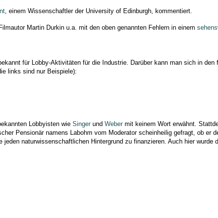
nt
, einem Wissenschaftler der University of Edinburgh, kommentiert.
 Filmautor Martin Durkin u.a. mit den oben genannten Fehlern in einem
sehens
bekannt für Lobby-Aktivitäten für die Industrie. Darüber kann man sich in den
 links sind nur Beispiele):
 bekannten Lobbyisten wie
Singer
und
Weber
mit keinem Wort erwähnt. Stattde
ischer Pensionär namens Labohm vom Moderator scheinheilig gefragt, ob er de
hne jeden naturwissenschaftlichen Hintergrund zu finanzieren. Auch hier wurde