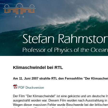
Klimaschwindel bei RTL
Am 11. Juni 2007 strahlte RTL den Fernsehfilm "Der Klimaschwin
PDF Druckversion
Der Film "Der Klimaschwindel" ist eine gekürzte und um deutsche In
ausgestrahlt worden war. Diesem Film wurden nach Ausstrahlung in
Wegen dieser massiven Fehler wurde Beschwerde bei der britischen M