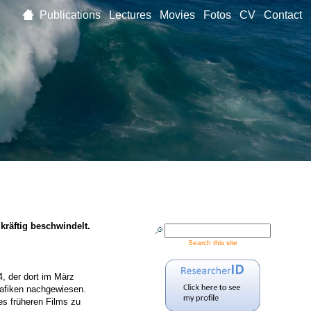
Publications
Lectures
Movies
Fotos
CV
Contact
kräftig beschwindelt.
Search this site
, der dort im März
rafiken nachgewiesen.
es früheren Films zu