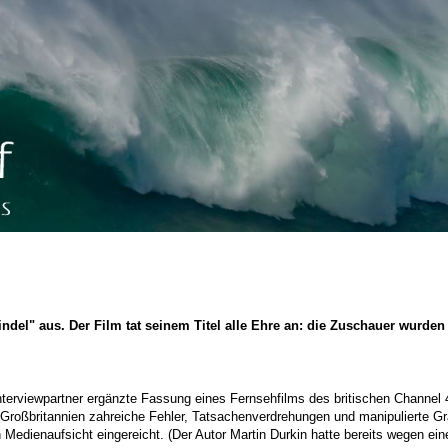
del" aus. Der Film tat seinem Titel alle Ehre an: die Zuschauer wurden 
terviewpartner ergänzte Fassung eines Fernsehfilms des britischen Channel 4
 Großbritannien zahreiche Fehler, Tatsachenverdrehungen und manipulierte G
edienaufsicht eingereicht. (Der Autor Martin Durkin hatte bereits wegen ein