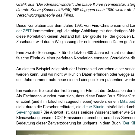
Grafik aus "Der Klimaschwindel": Die blaue Kurve (Temperatur) steig
die rote Kurve (Sonnenaktivität) fällt dagegen nach 1980 weiter a
Verschwörungstheorie des Films.
Diese Korrelation aus dem Jahre 1991 von Friis-Christensen und Las
der ZEIT
kommentiert, vgl. die obige Abbildung mit den dortigen Ab
diese Korrelation keinen Bestand hat. Der größte Teil der globalen 
Zuschauer wird durch Weglassung der entscheidenden Daten getäus
Eine zweite Sonnengrafik für die letzten 400 Jahre ist nicht nur dur
falsche Eindruck einer perfekten Korrelation entsteht. (Vergleiche d
An diesem Beispiel zeigt sich der Unterschied zwischen einer seriö
werden kann, und wo nicht willkürlich Daten erfunden oder weggela
seit Jahren immer aufs neue einem Laienpublikum präsentiert werde
Ein weiteres Beispiel der Irreführung im Film ist die Diskussion d
Als Fachmann wundert man sich, dass diese Daten "aus Sibirien" st
erläutert (und ihm fälschlich zugeschrieben) werden, einem
Mitarbei
nicht durch die Forscher erläutert, die
diese Studie
tatsächlich durc
Severinghaus
? Die Antwort ist, dass seriöse Wissenschaftler wie
Klimawirkung unserer CO2-Emissionen sprechen, und dass Severingh
Bedeutung dieser Zeitverzögerung ist übrigens in dem Buch
"Der Kl