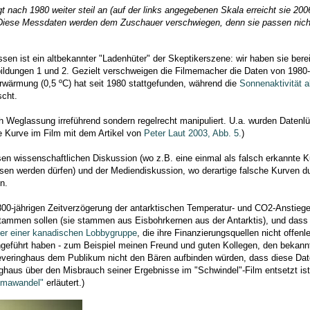
t nach 1980 weiter steil an (auf der links angegebenen Skala erreicht sie 20
b. Diese Messdaten werden dem Zuschauer verschwiegen, denn sie passen nich
sen ist ein altbekannter "Ladenhüter" der Skeptikerszene: wir haben sie bere
bildungen 1 und 2. Gezielt verschweigen die Filmemacher die Daten von 1980-
Erwärmung (0,5 ºC) hat seit 1980 stattgefunden, während die
Sonnenaktivität
cht.
ch Weglassung irreführend sondern regelrecht manipuliert. U.a. wurden Datenlü
ie Kurve im Film mit dem Artikel von
Peter Laut 2003, Abb. 5.
)
sen wissenschaftlichen Diskussion (wo z.B. eine einmal als falsch erkannte 
ssen werden dürfen) und der Mediendiskussion, wo derartige falsche Kurven d
n.
er 800-jährigen Zeitverzögerung der antarktischen Temperatur- und CO2-Anstieg
ammen sollen (sie stammen aus Eisbohrkernen aus der Antarktis), und dass 
ter einer kanadischen Lobbygruppe
, die ihre Finanzierungsquellen nicht offen
hgeführt haben - zum Beispiel meinen Freund und guten Kollegen, den bekan
 Severinghaus dem Publikum nicht den Bären aufbinden würden, dass diese Da
aus über den Misbrauch seiner Ergebnisse im "Schwindel"-Film entsetzt ist.
imawandel"
erläutert.)