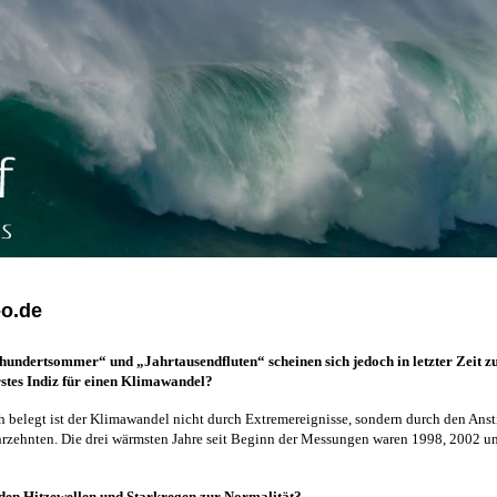
-o.de
ndertsommer“ und „Jahrtausendfluten“ scheinen sich jedoch in letzter Zeit zu
erstes Indiz für einen Klimawandel?
ch belegt ist der Klimawandel nicht durch Extremereignisse, sondern durch den Anst
ahrzehnten. Die drei wärmsten Jahre seit Beginn der Messungen waren 1998, 2002 u
den Hitzewellen und Starkregen zur Normalität?