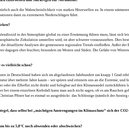
türlich auch die Wahrscheinlichkeit von starken Hitzewellen zu. In einem wärmere
ationen dann zu extremeren Niederschlägen führt.
irken?
endioxid in der Atmosphäre global zu einer Erwärmung führen muss, lässt sich leic
tmosphärische Zirkulation umstellen wird, ist aber schwerer vorauszusehen. Dies be
die detaillierte Analysen der gemessenen regionalen Trends einfließen. Außer der
ter dagegen eher feuchter, besonders im Westen und Süden. Die Gefahr von Winter
es vielleicht schon?
uren in Deutschland haben sich im abgelaufenen Jahrhundert um knapp 1 Grad erhöh
ratur über mehrere Jahre kaum – wir spüren und erinnern uns an die Extreme, und hi
 oder die Elbeflut nicht direkt und belegbar auf den Klimawandel zurückführen la
er bei einem einzelnen Krebsfall kann man auch nicht sagen, ob es am Rauchen ge
istian Pfister hat es einmal so ausgedrückt: das Schlüssige (nämlich der Anstieg d
egel, dass selbst bei „mächtigen Anstrengungen im Klimaschutz“ sich der CO2-
 um bis zu 5,8°C noch abwenden oder abschwächen?