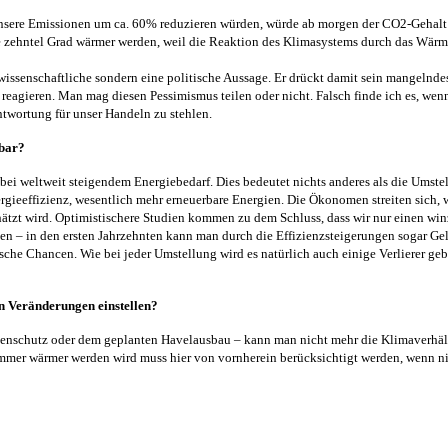
unsere Emissionen um ca. 60% reduzieren würden, würde ab morgen der CO2-Gehalt
ge zehntel Grad wärmer werden, weil die Reaktion des Klimasystems durch das Wär
wissenschaftliche sondern eine politische Aussage. Er drückt damit sein mangelndes
 reagieren. Man mag diesen Pessimismus teilen oder nicht. Falsch finde ich es, wen
twortung für unser Handeln zu stehlen.
zbar?
bei weltweit steigendem Energiebedarf. Dies bedeutet nichts anderes als die Umstel
gieeffizienz, wesentlich mehr erneuerbare Energien. Die Ökonomen streiten sich, 
hätzt wird. Optimistischere Studien kommen zu dem Schluss, dass wir nur einen win
 – in den ersten Jahrzehnten kann man durch die Effizienzsteigerungen sogar Gel
che Chancen. Wie bei jeder Umstellung wird es natürlich auch einige Verlierer geb
n Veränderungen einstellen?
üstenschutz oder dem geplanten Havelausbau – kann man nicht mehr die Klimaverhält
mmer wärmer werden wird muss hier von vornherein berücksichtigt werden, wenn ni