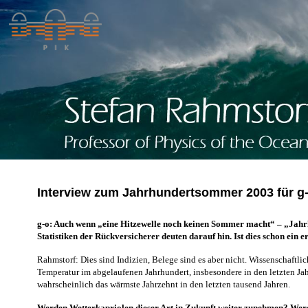
Interview zum Jahrhundertsommer 2003 für g
g-o: Auch wenn „eine Hitzewelle noch keinen Sommer macht“ – „Jahrhu
Statistiken der Rückversicherer deuten darauf hin. Ist dies schon ein 
Rahmstorf: Dies sind Indizien, Belege sind es aber nicht. Wissenschaftli
Temperatur im abgelaufenen Jahrhundert, insbesondere in den letzten J
wahrscheinlich das wärmste Jahrzehnt in den letzten tausend Jahren.
Werden Wetterkapriolen dieser Art in Zukunft weiter zunehmen? Wer