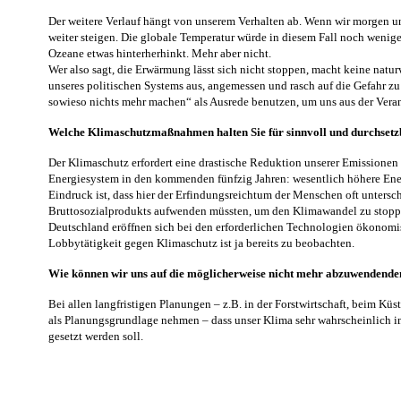
Der weitere Verlauf hängt von unserem Verhalten ab. Wenn wir morgen 
weiter steigen. Die globale Temperatur würde in diesem Fall noch weni
Ozeane etwas hinterherhinkt. Mehr aber nicht.
Wer also sagt, die Erwärmung lässt sich nicht stoppen, macht keine natur
unseres politischen Systems aus, angemessen und rasch auf die Gefahr zu
sowieso nichts mehr machen“ als Ausrede benutzen, um uns aus der Veran
Welche Klimaschutzmaßnahmen halten Sie für sinnvoll und durchset
Der Klimaschutz erfordert eine drastische Reduktion unserer Emissionen 
Energiesystem in den kommenden fünfzig Jahren: wesentlich höhere Ener
Eindruck ist, dass hier der Erfindungsreichtum der Menschen oft untersc
Bruttosozialprodukts aufwenden müssten, um den Klimawandel zu stoppen
Deutschland eröffnen sich bei den erforderlichen Technologien ökonomis
Lobbytätigkeit gegen Klimaschutz ist ja bereits zu beobachten.
Wie können wir uns auf die möglicherweise nicht mehr abzuwendende
Bei allen langfristigen Planungen – z.B. in der Forstwirtschaft, beim K
als Planungsgrundlage nehmen – dass unser Klima sehr wahrscheinlich i
gesetzt werden soll.