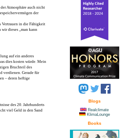
 der Atmosphäre auch nicht
mespeichervermögen der
 Vertrauen in die Fähigkeit
n wir dieses „man kann
lung auf ein anderes
was dies kosten würde. Mein
zigen Bruchteil des
d verdienen. Gerade für
en – deren heftige
Blogs
nisse des 20. Jahrhunderts
Realclimate
cht viel Geld in den Sand
KlimaLounge
Books