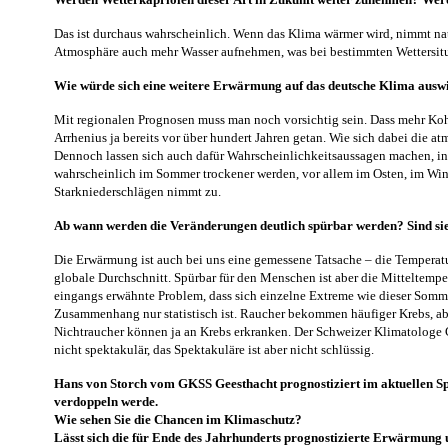
Das ist durchaus wahrscheinlich. Wenn das Klima wärmer wird, nimmt na
Atmosphäre auch mehr Wasser aufnehmen, was bei bestimmten Wettersitu
Wie würde sich eine weitere Erwärmung auf das deutsche Klima ausw
Mit regionalen Prognosen muss man noch vorsichtig sein. Dass mehr Kohl
Arrhenius ja bereits vor über hundert Jahren getan. Wie sich dabei die a
Dennoch lassen sich auch dafür Wahrscheinlichkeitsaussagen machen, in 
wahrscheinlich im Sommer trockener werden, vor allem im Osten, im Win
Starkniederschlägen nimmt zu.
Ab wann werden die Veränderungen deutlich spürbar werden? Sind sie 
Die Erwärmung ist auch bei uns eine gemessene Tatsache – die Temperat
globale Durchschnitt. Spürbar für den Menschen ist aber die Mitteltempe
eingangs erwähnte Problem, dass sich einzelne Extreme wie dieser Sommer
Zusammenhang nur statistisch ist. Raucher bekommen häufiger Krebs, ab
Nichtraucher können ja an Krebs erkranken. Der Schweizer Klimatologe Chr
nicht spektakulär, das Spektakuläre ist aber nicht schlüssig.
Hans von Storch vom GKSS Geesthacht prognostiziert im aktuellen Spi
verdoppeln werde.
Wie sehen Sie die Chancen im Klimaschutz?
Lässt sich die für Ende des Jahrhunderts prognostizierte Erwärmung