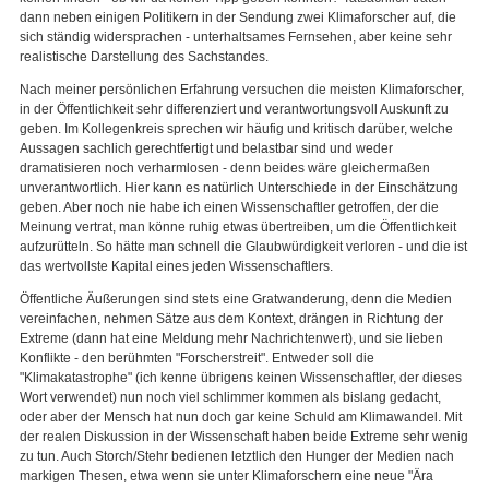
dann neben einigen Politikern in der Sendung zwei Klimaforscher auf, die
sich ständig widersprachen - unterhaltsames Fernsehen, aber keine sehr
realistische Darstellung des Sachstandes.
Nach meiner persönlichen Erfahrung versuchen die meisten Klimaforscher,
in der Öffentlichkeit sehr differenziert und verantwortungsvoll Auskunft zu
geben. Im Kollegenkreis sprechen wir häufig und kritisch darüber, welche
Aussagen sachlich gerechtfertigt und belastbar sind und weder
dramatisieren noch verharmlosen - denn beides wäre gleichermaßen
unverantwortlich. Hier kann es natürlich Unterschiede in der Einschätzung
geben. Aber noch nie habe ich einen Wissenschaftler getroffen, der die
Meinung vertrat, man könne ruhig etwas übertreiben, um die Öffentlichkeit
aufzurütteln. So hätte man schnell die Glaubwürdigkeit verloren - und die ist
das wertvollste Kapital eines jeden Wissenschaftlers.
Öffentliche Äußerungen sind stets eine Gratwanderung, denn die Medien
vereinfachen, nehmen Sätze aus dem Kontext, drängen in Richtung der
Extreme (dann hat eine Meldung mehr Nachrichtenwert), und sie lieben
Konflikte - den berühmten "Forscherstreit". Entweder soll die
"Klimakatastrophe" (ich kenne übrigens keinen Wissenschaftler, der dieses
Wort verwendet) nun noch viel schlimmer kommen als bislang gedacht,
oder aber der Mensch hat nun doch gar keine Schuld am Klimawandel. Mit
der realen Diskussion in der Wissenschaft haben beide Extreme sehr wenig
zu tun. Auch Storch/Stehr bedienen letztlich den Hunger der Medien nach
markigen Thesen, etwa wenn sie unter Klimaforschern eine neue "Ära