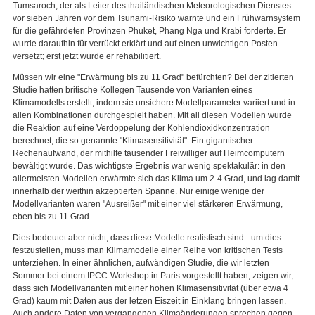
Tumsaroch, der als Leiter des thailändischen Meteorologischen Dienstes
vor sieben Jahren vor dem Tsunami-Risiko warnte und ein Frühwarnsystem
für die gefährdeten Provinzen Phuket, Phang Nga und Krabi forderte. Er
wurde daraufhin für verrückt erklärt und auf einen unwichtigen Posten
versetzt; erst jetzt wurde er rehabilitiert.
Müssen wir eine "Erwärmung bis zu 11 Grad" befürchten? Bei der zitierten
Studie hatten britische Kollegen Tausende von Varianten eines
Klimamodells erstellt, indem sie unsichere Modellparameter variiert und in
allen Kombinationen durchgespielt haben. Mit all diesen Modellen wurde
die Reaktion auf eine Verdoppelung der Kohlendioxidkonzentration
berechnet, die so genannte "Klimasensitivität". Ein gigantischer
Rechenaufwand, der mithilfe tausender Freiwilliger auf Heimcomputern
bewältigt wurde. Das wichtigste Ergebnis war wenig spektakulär: in den
allermeisten Modellen erwärmte sich das Klima um 2-4 Grad, und lag damit
innerhalb der weithin akzeptierten Spanne. Nur einige wenige der
Modellvarianten waren "Ausreißer" mit einer viel stärkeren Erwärmung,
eben bis zu 11 Grad.
Dies bedeutet aber nicht, dass diese Modelle realistisch sind - um dies
festzustellen, muss man Klimamodelle einer Reihe von kritischen Tests
unterziehen. In einer ähnlichen, aufwändigen Studie, die wir letzten
Sommer bei einem IPCC-Workshop in Paris vorgestellt haben, zeigen wir,
dass sich Modellvarianten mit einer hohen Klimasensitivität (über etwa 4
Grad) kaum mit Daten aus der letzen Eiszeit in Einklang bringen lassen.
Auch andere Daten von vergangenen Klimaänderungen sprechen gegen