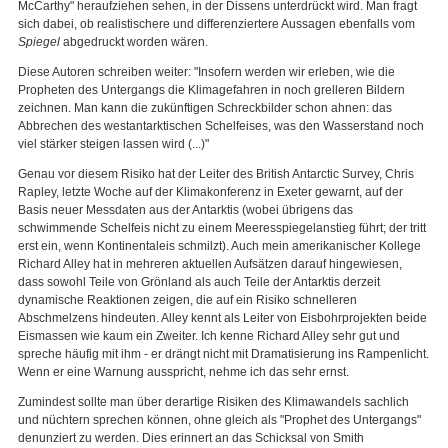
McCarthy" heraufziehen sehen, in der Dissens unterdrückt wird. Man fragt
sich dabei, ob realistischere und differenziertere Aussagen ebenfalls vom
Spiegel
abgedruckt worden wären.
Diese Autoren schreiben weiter: "Insofern werden wir erleben, wie die
Propheten des Untergangs die Klimagefahren in noch grelleren Bildern
zeichnen. Man kann die zukünftigen Schreckbilder schon ahnen: das
Abbrechen des westantarktischen Schelfeises, was den Wasserstand noch
viel stärker steigen lassen wird (...)"
Genau vor diesem Risiko hat der Leiter des British Antarctic Survey, Chris
Rapley, letzte Woche auf der Klimakonferenz in Exeter gewarnt, auf der
Basis neuer Messdaten aus der Antarktis (wobei übrigens das
schwimmende Schelfeis nicht zu einem Meeresspiegelanstieg führt; der tritt
erst ein, wenn Kontinentaleis schmilzt). Auch mein amerikanischer Kollege
Richard Alley hat in mehreren aktuellen Aufsätzen darauf hingewiesen,
dass sowohl Teile von Grönland als auch Teile der Antarktis derzeit
dynamische Reaktionen zeigen, die auf ein Risiko schnelleren
Abschmelzens hindeuten. Alley kennt als Leiter von Eisbohrprojekten beide
Eismassen wie kaum ein Zweiter. Ich kenne Richard Alley sehr gut und
spreche häufig mit ihm - er drängt nicht mit Dramatisierung ins Rampenlicht.
Wenn er eine Warnung ausspricht, nehme ich das sehr ernst.
Zumindest sollte man über derartige Risiken des Klimawandels sachlich
und nüchtern sprechen können, ohne gleich als "Prophet des Untergangs"
denunziert zu werden. Dies erinnert an das Schicksal von Smith