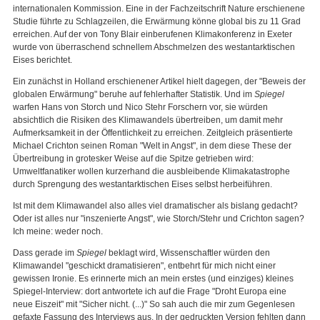
internationalen Kommission. Eine in der Fachzeitschrift Nature erschienene
Studie führte zu Schlagzeilen, die Erwärmung könne global bis zu 11 Grad
erreichen. Auf der von Tony Blair einberufenen Klimakonferenz in Exeter
wurde von überraschend schnellem Abschmelzen des westantarktischen
Eises berichtet.
Ein zunächst in Holland erschienener Artikel hielt dagegen, der "Beweis der
globalen Erwärmung" beruhe auf fehlerhafter Statistik. Und im
Spiegel
warfen Hans von Storch und Nico Stehr Forschern vor, sie würden
absichtlich die Risiken des Klimawandels übertreiben, um damit mehr
Aufmerksamkeit in der Öffentlichkeit zu erreichen. Zeitgleich präsentierte
Michael Crichton seinen Roman "Welt in Angst", in dem diese These der
Übertreibung in grotesker Weise auf die Spitze getrieben wird:
Umweltfanatiker wollen kurzerhand die ausbleibende Klimakatastrophe
durch Sprengung des westantarktischen Eises selbst herbeiführen.
Ist mit dem Klimawandel also alles viel dramatischer als bislang gedacht?
Oder ist alles nur "inszenierte Angst", wie Storch/Stehr und Crichton sagen?
Ich meine: weder noch.
Dass gerade im
Spiegel
beklagt wird, Wissenschaftler würden den
Klimawandel "geschickt dramatisieren", entbehrt für mich nicht einer
gewissen Ironie. Es erinnerte mich an mein erstes (und einziges) kleines
Spiegel-Interview: dort antwortete ich auf die Frage "Droht Europa eine
neue Eiszeit" mit "Sicher nicht. (...)" So sah auch die mir zum Gegenlesen
gefaxte Fassung des Interviews aus. In der gedruckten Version fehlten dann