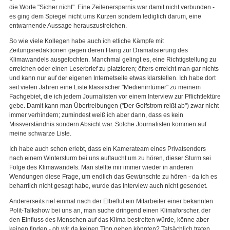
die Worte "Sicher nicht". Eine Zeilenersparnis war damit nicht verbunden -
es ging dem Spiegel nicht ums Kürzen sondern lediglich darum, eine
entwarnende Aussage herauszustreichen.
So wie viele Kollegen habe auch ich etliche Kämpfe mit
Zeitungsredaktionen gegen deren Hang zur Dramatisierung des
Klimawandels ausgefochten. Manchmal gelingt es, eine Richtigstellung zu
erreichen oder einen Leserbrief zu platzieren; öfters erreicht man gar nichts
und kann nur auf der eigenen Internetseite etwas klarstellen. Ich habe dort
seit vielen Jahren eine Liste klassischer "Medienirrtümer" zu meinem
Fachgebiet, die ich jedem Journalisten vor einem Interview zur Pflichtlektüre
gebe. Damit kann man Übertreibungen ("Der Golfstrom reißt ab") zwar nicht
immer verhindern; zumindest weiß ich aber dann, dass es kein
Missverständnis sondern Absicht war. Solche Journalisten kommen auf
meine schwarze Liste.
Ich habe auch schon erlebt, dass ein Kamerateam eines Privatsenders
nach einem Wintersturm bei uns auftaucht um zu hören, dieser Sturm sei
Folge des Klimawandels. Man stellte mir immer wieder in anderen
Wendungen diese Frage, um endlich das Gewünschte zu hören - da ich es
beharrlich nicht gesagt habe, wurde das Interview auch nicht gesendet.
Andererseits rief einmal nach der Elbeflut ein Mitarbeiter einer bekannten
Polit-Talkshow bei uns an, man suche dringend einen Klimaforscher, der
den Einfluss des Menschen auf das Klima bestreiten würde, könne aber
keinen finden - ob wir da keinen Tipp geben könnten? Tatsächlich traten