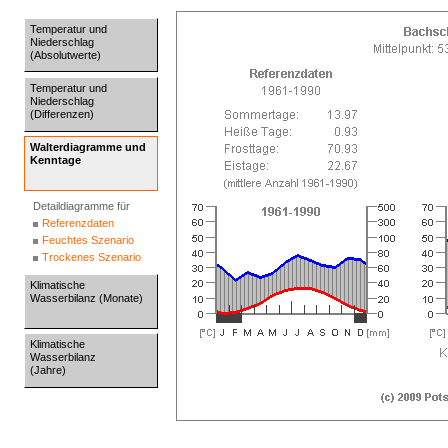
Temperatur und
Niederschlag
(Absolutwerte)
Temperatur und
Niederschlag
(Differenzen)
Walterdiagramme und
Kenntage
Detaildiagramme für
Referenzdaten
Feuchtes Szenario
Trockenes Szenario
Klimatische
Wasserbilanz (Monate)
Klimatische
Wasserbilanz
(Jahre)