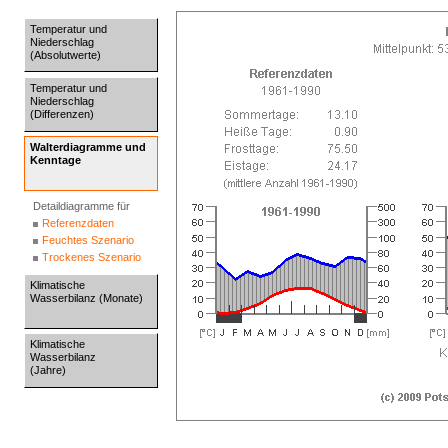
Temperatur und
Niederschlag
(Absolutwerte)
Temperatur und
Niederschlag
(Differenzen)
Walterdiagramme und
Kenntage
Detaildiagramme für
Referenzdaten
Feuchtes Szenario
Trockenes Szenario
Klimatische
Wasserbilanz (Monate)
Klimatische
Wasserbilanz
(Jahre)