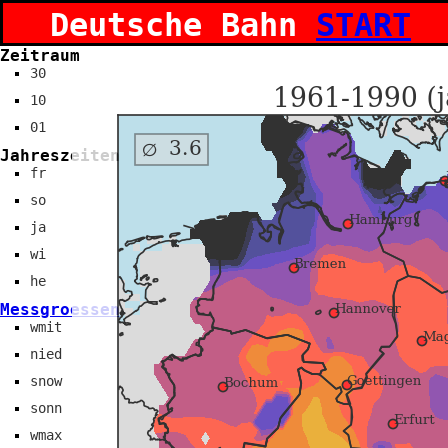
Deutsche Bahn
START
Zeitraum
30
10
01
Jahreszeiten
fr
so
ja
wi
he
Messgroessen
wmit
nied
snow
sonn
wmax