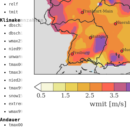
relf
tmit
Klimakennzahlen
dbsch2
dbsch1
wmax25
nied99
unwarn
tmax00
tmax30
nied20
tmax99
snow15
extrem
wmax99
Andauer
tmax00