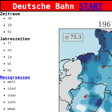
Deutsche Bahn
START
Zeitraum
30
10
01
Jahreszeiten
fr
so
ja
wi
he
Messgroessen
wmit
nied
snow
sonn
wmax