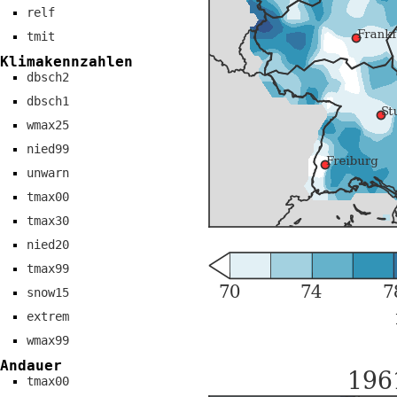
relf
tmit
Klimakennzahlen
dbsch2
dbsch1
wmax25
nied99
unwarn
tmax00
tmax30
nied20
tmax99
snow15
extrem
wmax99
Andauer
tmax00