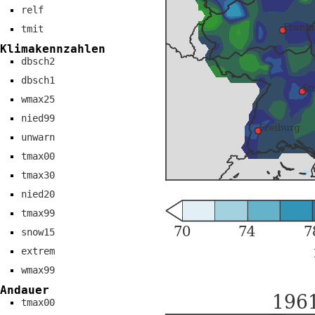
relf
tmit
Klimakennzahlen
dbsch2
dbsch1
wmax25
nied99
unwarn
tmax00
tmax30
nied20
tmax99
snow15
extrem
wmax99
Andauer
tmax00