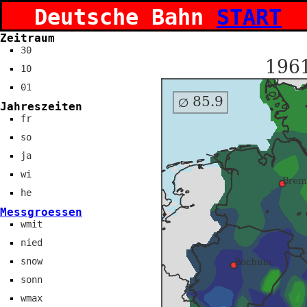
Deutsche Bahn
START
Zeitraum
30
10
01
Jahreszeiten
fr
so
ja
wi
he
Messgroessen
wmit
nied
snow
sonn
wmax