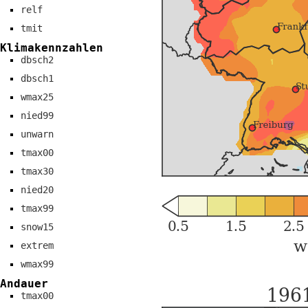
relf
tmit
Klimakennzahlen
dbsch2
dbsch1
wmax25
nied99
unwarn
tmax00
tmax30
nied20
tmax99
snow15
extrem
wmax99
Andauer
tmax00