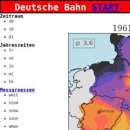
Deutsche Bahn
START
Zeitraum
30
10
01
Jahreszeiten
fr
so
ja
wi
he
Messgroessen
wmit
nied
snow
sonn
wmax