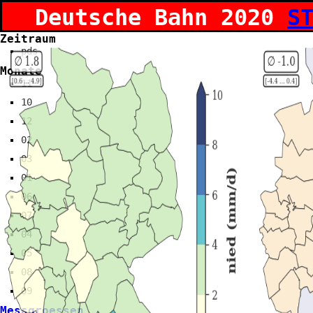
Deutsche Bahn 2020
S
Zeitraum
pds
Monate
11
10
12
02
03
01
06
07
04
05
08
09
Messgroessen