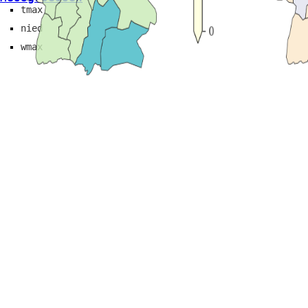
tmax
nied
wmax