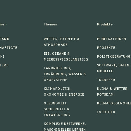
onen
Themen
Produkte
TAND
WETTER, EXTREME &
PUBLIKATIONEN
ATMOSPHÄRE
HÄFTIGTE
PROJEKTE
EIS, OZEANE &
MNI
POLITIKBERATUNG
MEERESSPIEGELANSTIEG
IERE
SOFTWARE, DATEN
LANDNUTZUNG,
MODELLE
ERNÄHRUNG, WASSER &
ÖKOSYSTEME
TRANSFER
KLIMAPOLITIK,
KLIMA & WETTER
ÖKONOMIE & ENERGIE
POTSDAM
GESUNDHEIT,
KLIMAFOLGENONL
SICHERHEIT &
INFOTHEK
ENTWICKLUNG
KOMPLEXE NETZWERKE,
MASCHINELLES LERNEN