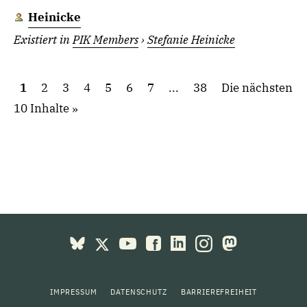
Heinicke
Existiert in
PIK Members
›
Stefanie Heinicke
1
2
3
4
5
6
7
...
38
Die nächsten
10 Inhalte
IMPRESSUM
DATENSCHUTZ
BARRIEREFREIHEIT