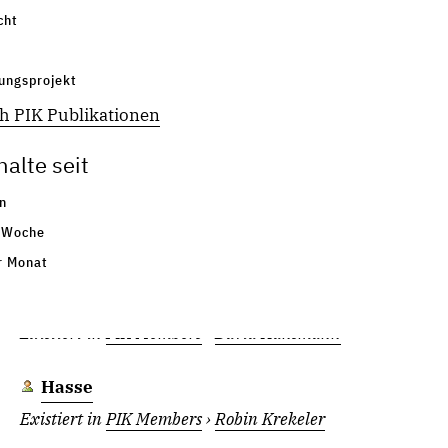
cht
Büchner
Existiert in
PIK Members
›
Matthias Büchner
ungsprojekt
h PIK Publikationen
Delsa
Existiert in
PIK Members
›
Laura Delsa
alte seit
n
Frieler
 Woche
Existiert in
PIK Members
›
Katja Frieler
r Monat
Hansmann
Existiert in
PIK Members
›
David Hansmann
Hasse
Existiert in
PIK Members
›
Robin Krekeler