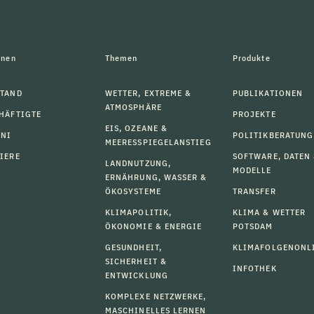
onen
Themen
Produkte
TAND
WETTER, EXTREME &
PUBLIKATIONEN
ATMOSPHÄRE
HÄFTIGTE
PROJEKTE
EIS, OZEANE &
MNI
POLITIKBERATUNG
MEERESSPIEGELANSTIEG
IERE
SOFTWARE, DATEN
LANDNUTZUNG,
MODELLE
ERNÄHRUNG, WASSER &
ÖKOSYSTEME
TRANSFER
KLIMAPOLITIK,
KLIMA & WETTER
ÖKONOMIE & ENERGIE
POTSDAM
GESUNDHEIT,
KLIMAFOLGENONL
SICHERHEIT &
INFOTHEK
ENTWICKLUNG
KOMPLEXE NETZWERKE,
MASCHINELLES LERNEN